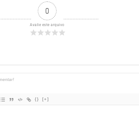
0
Avalie este arquivo
{}
[+]