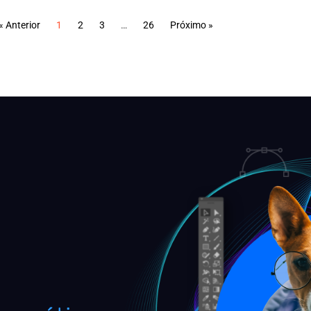
« Anterior
1
2
3
…
26
Próximo »