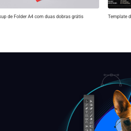
up de Folder A4 com duas dobras grátis
Template d