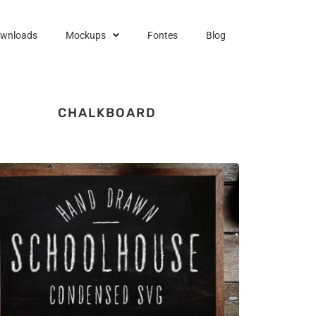
ownloads
Mockups
Fontes
Blog
CHALKBOARD