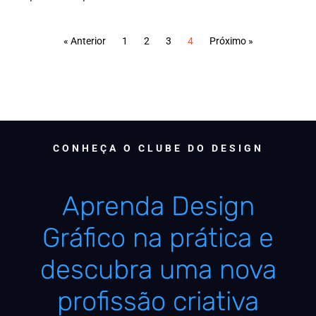
« Anterior
1
2
3
4
Próximo »
CONHEÇA O CLUBE DO DESIGN
Aprenda Design
Gráfico na prática e
descubra uma nova
profissão criativa