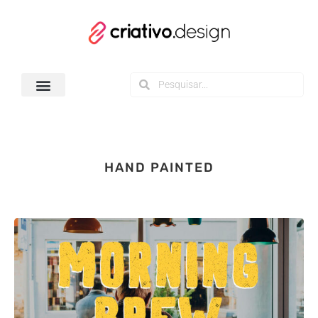
Todos os Downloads
HAND PAINTED