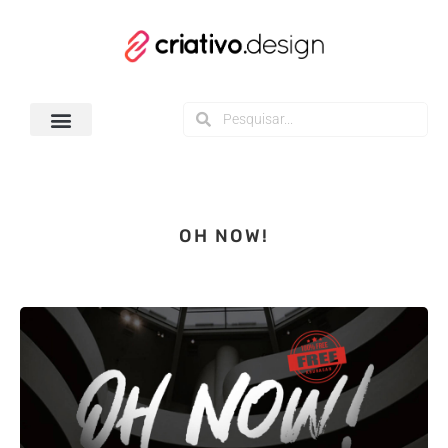
Todos os Downloads
OH NOW!