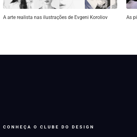
A arte realista nas ilustrações de Evgeni Koroliov
As p
CONHEÇA O CLUBE DO DESIGN