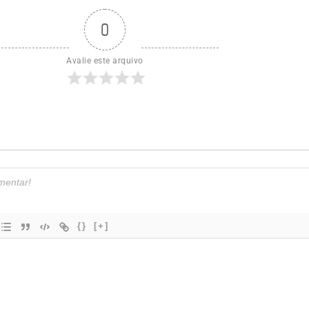
0
Avalie este arquivo
{}
[+]