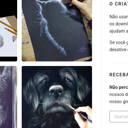
O CRIA
Não usam
os downl
ajudam a 
Se você 
desative
RECEB
Não per
nossos d
nosso gr