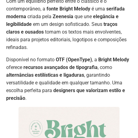
Com um equilíbrio perfeito entre o clássico e o
contemporâneo, a
fonte Bright Melody
é uma
serifada
moderna
criada pela
Zeenesia
que une
elegância e
legibilidade
em um design sofisticado. Seus
traços
claros e ousados
tornam os textos mais envolventes,
ideais para projetos editoriais, logotipos e composições
refinadas.
Disponível no formato
OTF (OpenType)
, a
Bright Melody
oferece
recursos avançados de tipografia
, como
alternâncias estilísticas e ligaduras
, garantindo
versatilidade e qualidade em qualquer tamanho. Uma
escolha perfeita para
designers que valorizam estilo e
precisão
.