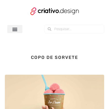
Todos os Downloads
COPO DE SORVETE