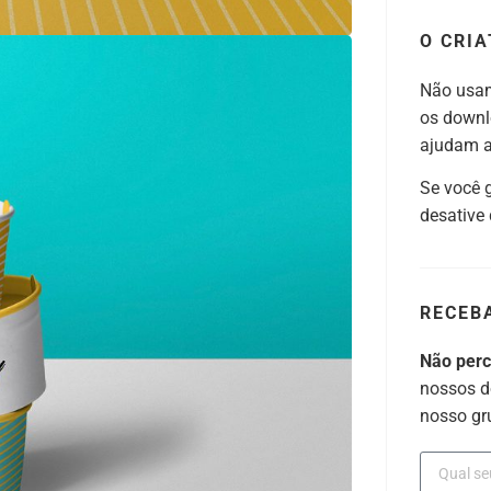
O CRIA
Não usam
os downl
ajudam a 
Se você 
desative
RECEB
Não per
nossos d
nosso gr