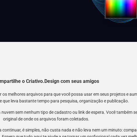
mpartilhe o Criativo.Design com seus amigos
nir os melhores arquivos para que você possa usar em seus projetos e a
 e que leva bastante tempo para pesquisa, organização e publicação.
 nuvem sem nenhum tipo de cadastro ou link de espera. Você também semp
original de onde os arquivos foram coletados.
 a continuar, é simples, não custa nada e não leva nem um minuto: compar
 Espero que tudo aqui te ajude a se tornar um profissional cada vez mel