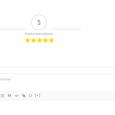
5
Avalie este arquivo
{}
[+]