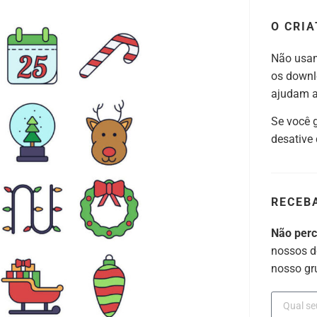
O CRIA
Não usam
os downl
ajudam a 
Se você 
desative
RECEB
Não per
nossos d
nosso gr