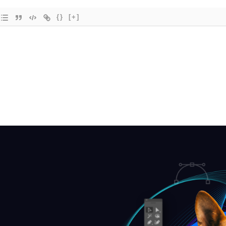
{}
[+]