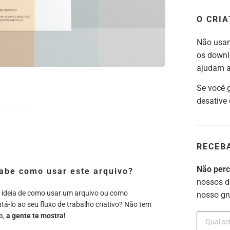
O CRIA
Não usam
os downl
ajudam a 
Se você 
desative
RECEB
Não per
abe como usar este arquivo?
nossos d
 ideia de como usar um arquivo ou como
nosso gr
tá-lo ao seu fluxo de trabalho criativo? Não tem
a,
a gente te mostra!