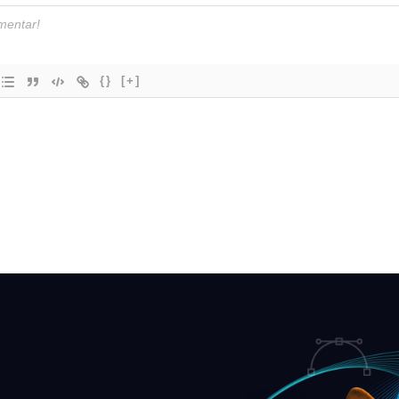
{}
[+]