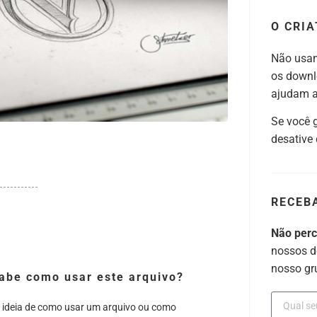
O CRIA
Não usam
os downl
ajudam a 
Se você 
desative
RECEB
Não per
nossos d
nosso gr
abe como usar este arquivo?
 ideia de como usar um arquivo ou como