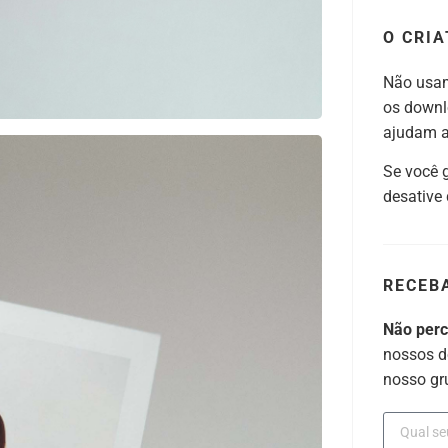
O CRIA
Não usam
os downl
ajudam a 
Se você 
desative
RECEB
Não per
nossos d
nosso gr