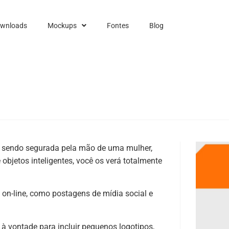
ownloads
Mockups
Fontes
Blog
o sendo segurada pela mão de uma mulher,
objetos inteligentes, você os verá totalmente
 on-line, como postagens de mídia social e
 à vontade para incluir pequenos logotipos,