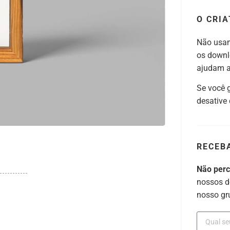
O CRIA
Não usam
os downl
ajudam a 
Se você 
desative
RECEB
Não per
nossos d
nosso gr