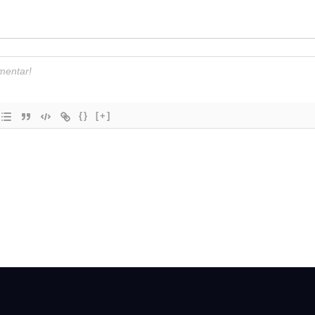
{}
[+]