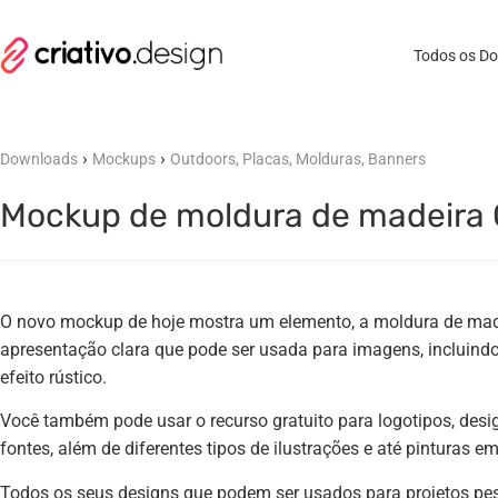
Todos os D
›
›
Downloads
Mockups
Outdoors, Placas, Molduras, Banners
Mockup de moldura de madeira 
O novo mockup de hoje mostra um elemento, a moldura de made
apresentação clara que pode ser usada para imagens, incluindo
efeito rústico.
Você também pode usar o recurso gratuito para logotipos, desig
fontes, além de diferentes tipos de ilustrações e até pinturas e
Todos os seus designs que podem ser usados ​​para projetos p