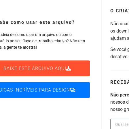
O CRIA
abe como usar este arquivo?
Não usam
os downl
 ideia de como usar um arquivo ou como
ajudam a 
tá-lo ao seu fluxo de trabalho criativo? Não tem
a,
a gente te mostra!
Se você 
desative
BAIXE ESTE ARQUIVO AQUI
RECEB
DICAS INCRÍVEIS PARA DESIGN
Não per
nossos d
nosso gr