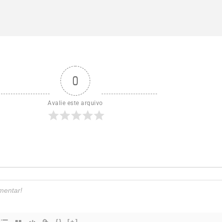
0
Avalie este arquivo
{}
[+]