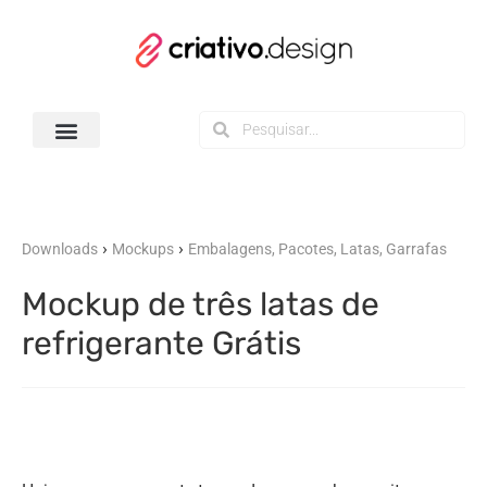
Todos os Downloads
›
›
Downloads
Mockups
Embalagens, Pacotes, Latas, Garrafas
Mockup de três latas de
refrigerante Grátis