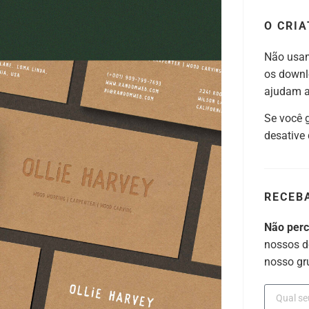
O CRIA
Não usam
os downl
ajudam a 
Se você 
desative
RECEB
Não per
nossos d
nosso gr