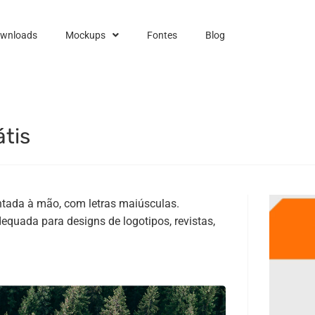
ownloads
Mockups
Fontes
Blog
tis
pintada à mão, com letras maiúsculas.
dequada para designs de logotipos, revistas,