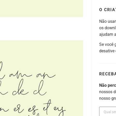
O CRIA
Não usam
os downl
ajudam a 
Se você 
desative
RECEB
Não per
nossos d
nosso gr