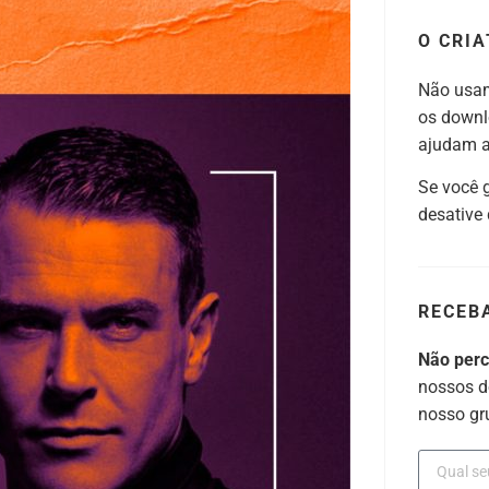
O CRIA
Não usam
os downl
ajudam a 
Se você 
desative
RECEB
Não per
nossos d
nosso gr