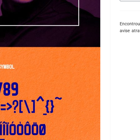
Encontrou
avise atr