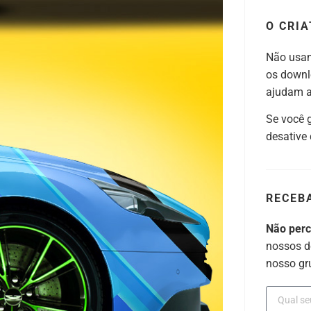
O CRIA
Não usam
os downl
ajudam a 
Se você 
desative
RECEB
Não per
nossos d
nosso gr