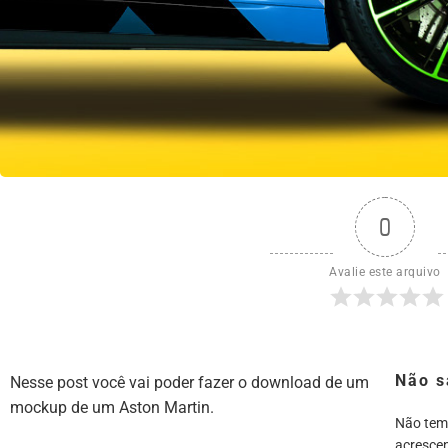
0
Avalie este arquivo
Não s
Nesse post você vai poder fazer o download de um
mockup de um Aston Martin.
Não tem
acrescen