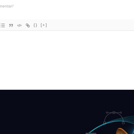
{}
[+]