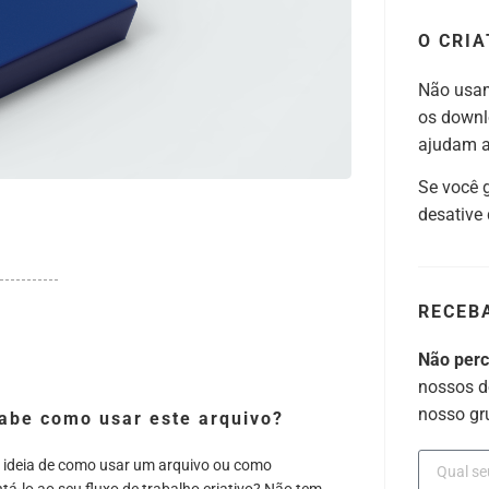
O CRIA
Não usam
os downl
ajudam a 
Se você 
desative
RECEB
Não per
nossos d
nosso gr
abe como usar este arquivo?
 ideia de como usar um arquivo ou como