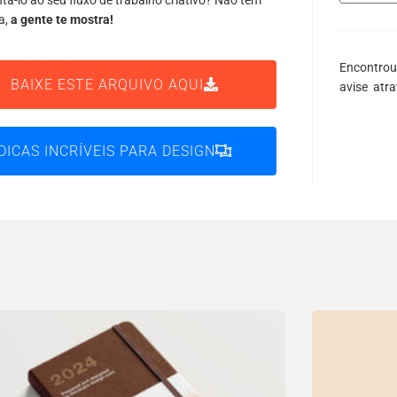
tá-lo ao seu fluxo de trabalho criativo? Não tem
a,
a gente te mostra!
Encontrou
BAIXE ESTE ARQUIVO AQUI
avise atr
DICAS INCRÍVEIS PARA DESIGN