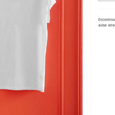
Encontrou
avise atr