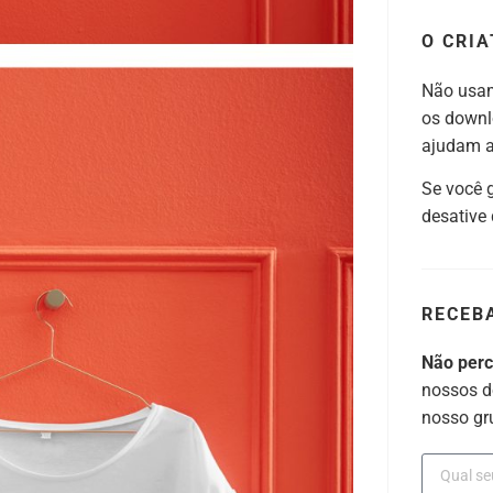
O CRIA
Não usam
os downl
ajudam a 
Se você 
desative
RECEB
Não per
nossos d
nosso gr