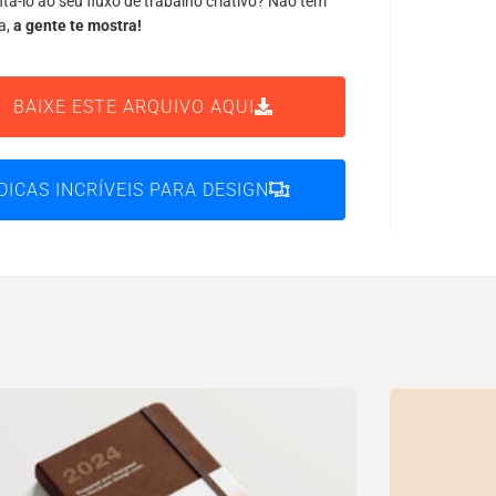
tá-lo ao seu fluxo de trabalho criativo? Não tem
a,
a gente te mostra!
BAIXE ESTE ARQUIVO AQUI
DICAS INCRÍVEIS PARA DESIGN