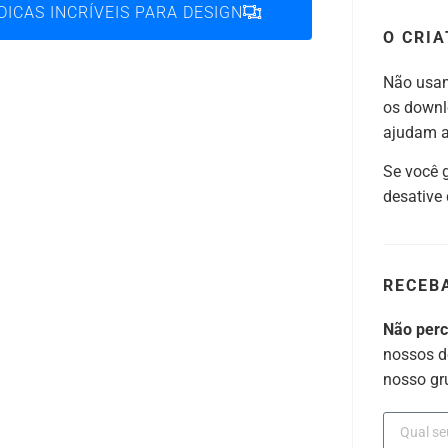
DICAS INCRÍVEIS PARA DESIGN
O CRIA
Não usam
os downl
ajudam a 
Se você 
desative
RECEB
Não per
nossos d
nosso gr