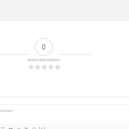
0
Avalie este arquivo
{}
[+]