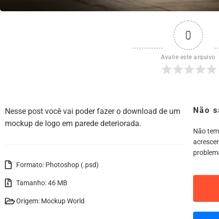
0
Avalie este arquivo
Não s
Nesse post você vai poder fazer o download de um
mockup de logo em parede deteriorada.
Não tem
acrescen
problem
Formato: Photoshop (.psd)
Tamanho: 46 MB
Origem: Mockup World