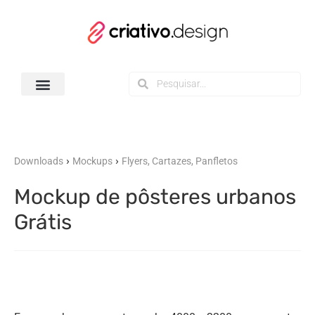
Todos os Downloads
›
›
Downloads
Mockups
Flyers, Cartazes, Panfletos
Mockup de pôsteres urbanos
Grátis