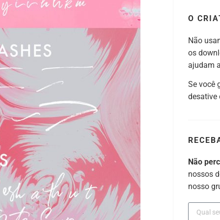
O CRIA
Não usam
os downl
ajudam a 
Se você 
desative
RECEB
Não per
nossos d
nosso gr