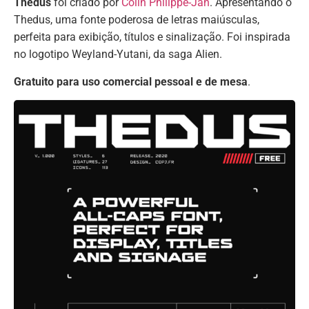
Thedus
foi criado por
Colin Philippe-Jan
. Apresentando o
Thedus, uma fonte poderosa de letras maiúsculas,
perfeita para exibição, títulos e sinalização. Foi inspirada
no logotipo Weyland-Yutani, da saga Alien.
Gratuito para uso comercial pessoal e de mesa
.