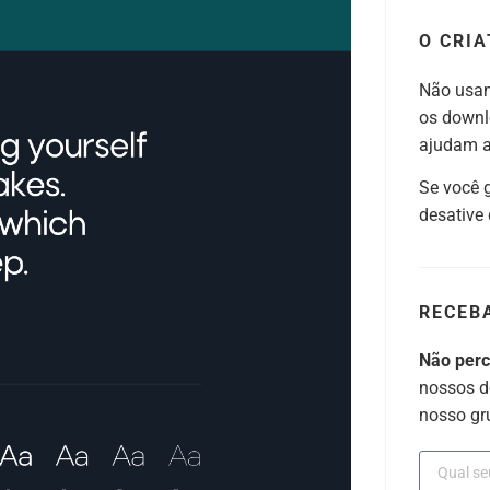
O CRIA
Não usam
os downl
ajudam a 
Se você 
desative
RECEB
Não per
nossos d
nosso gr