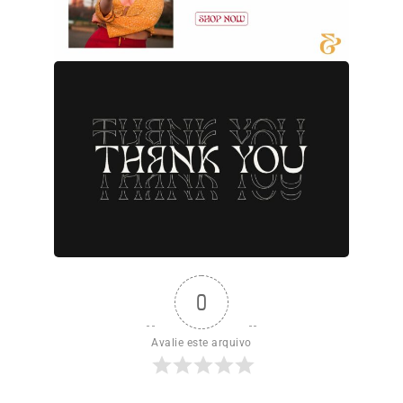
0
Avalie este arquivo