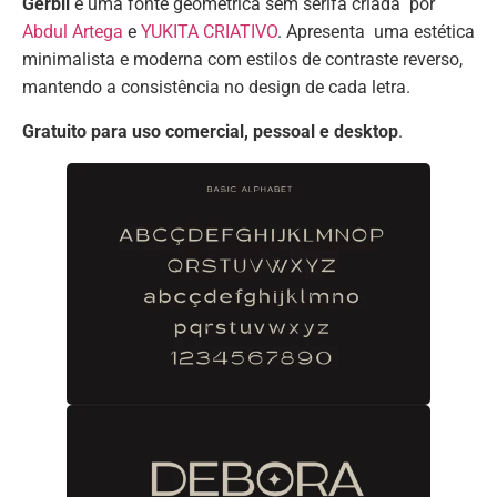
Gerbil
é uma fonte geométrica sem serifa criada por
Abdul Artega
e
YUKITA CRIATIVO
. Apresenta uma estética
minimalista e moderna com estilos de contraste reverso,
mantendo a consistência no design de cada letra.
Gratuito para uso comercial, pessoal e desktop
.