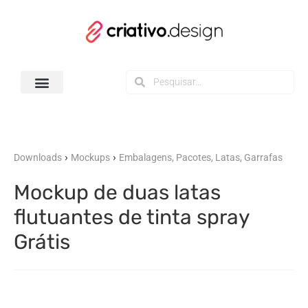
Todos os Downloads
›
›
Downloads
Mockups
Embalagens, Pacotes, Latas, Garrafas
Mockup de duas latas
flutuantes de tinta spray
Grátis