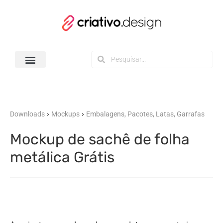
Todos os Downloads
›
›
Downloads
Mockups
Embalagens, Pacotes, Latas, Garrafas
Mockup de sachê de folha
metálica Grátis