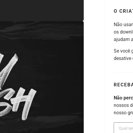
O CRIA
Não usam
os downl
ajudam a 
Se você 
desative
RECEB
Não per
nossos d
nosso gr