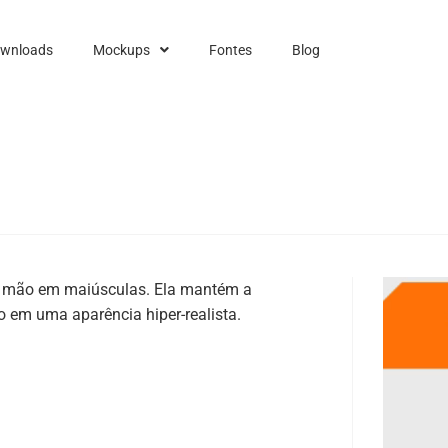
ownloads
Mockups
Fontes
Blog
à mão em maiúsculas. Ela mantém a
o em uma aparência hiper-realista.