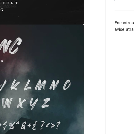
Encontrou
avise atr