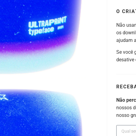
O CRIA
Não usam
os downl
ajudam a 
Se você 
desative
RECEB
Não per
nossos d
nosso gr