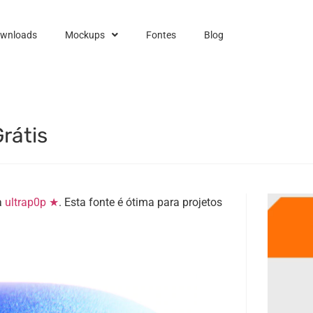
ownloads
Mockups
Fontes
Blog
Grátis
a
ultrap0p ★
. Esta fonte é ótima para projetos