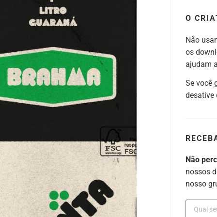
O CRIA
Não usam
os downl
ajudam a 
Se você 
desative
RECEB
Não per
nossos d
nosso gr