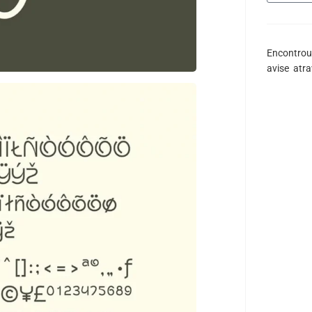
Encontrou
avise atr