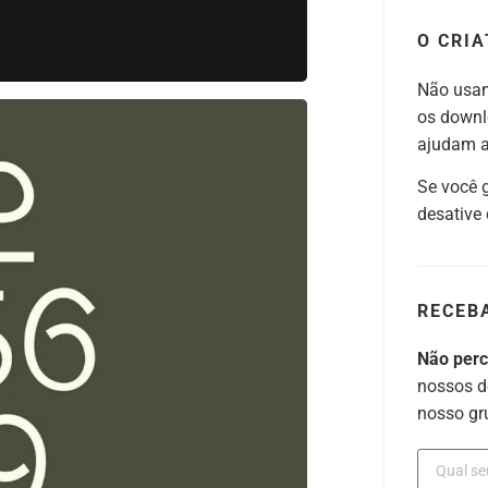
O CRIA
Não usam
os downl
ajudam a 
Se você 
desative
RECEB
Não per
nossos d
nosso gr