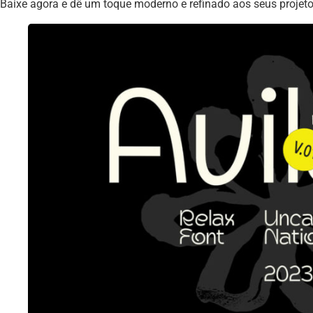
Baixe agora e dê um toque moderno e refinado aos seus projeto