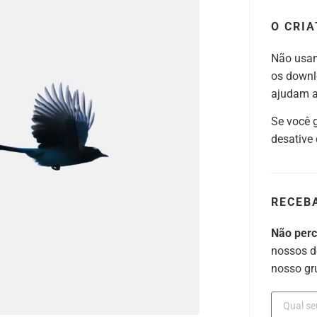
O CRIA
Não usam
os downl
ajudam a 
Se você 
desative
RECEB
Não per
nossos d
nosso gr