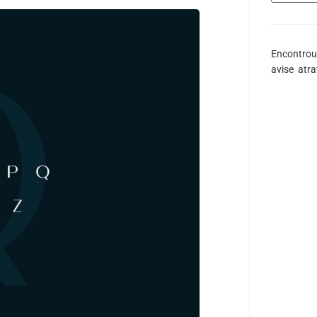
Encontrou
avise atr