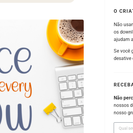
O CRIA
Não usam
os downl
ajudam a 
Se você 
desative
RECEB
Não per
nossos d
nosso gr