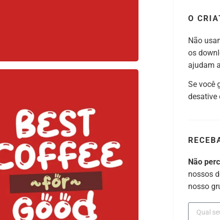
O CRIA
Não usam
os downl
ajudam a 
Se você 
desative
RECEB
Não per
nossos d
nosso gr