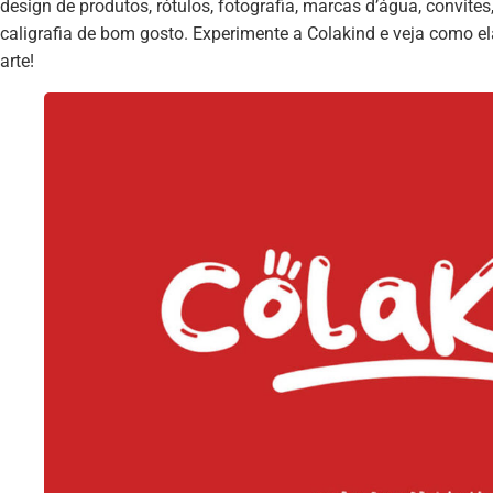
design de produtos, rótulos, fotografia, marcas d’água, convites
caligrafia de bom gosto. Experimente a Colakind e veja como e
arte!