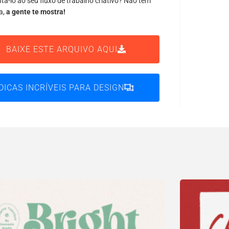
tá-lo ao seu fluxo de trabalho criativo? Não tem
a,
a gente te mostra!
BAIXE ESTE ARQUIVO AQUI
DICAS INCRÍVEIS PARA DESIGN