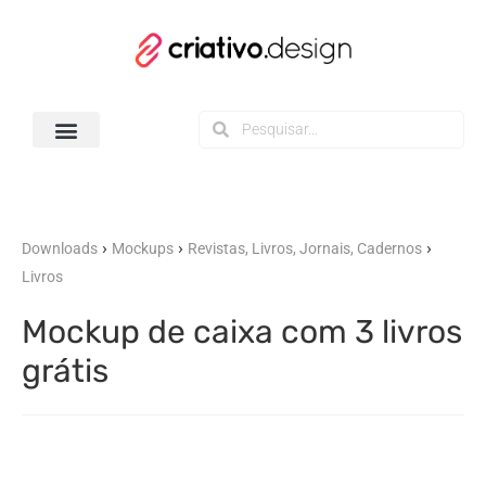
Todos os Downloads
›
›
›
Downloads
Mockups
Revistas, Livros, Jornais, Cadernos
Livros
Mockup de caixa com 3 livros
grátis