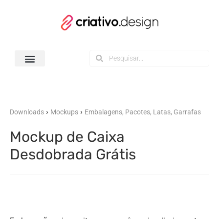
Todos os Downloads
›
›
Downloads
Mockups
Embalagens, Pacotes, Latas, Garrafas
Mockup de Caixa
Desdobrada Grátis