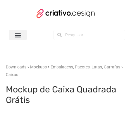
Todos os Downloads
›
›
›
Downloads
Mockups
Embalagens, Pacotes, Latas, Garrafas
Caixas
Mockup de Caixa Quadrada
Grátis