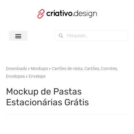
Todos os Downloads
›
›
Downloads
Mockups
Cartões de visita, Cartões, Convites,
›
Envelopes
Envelope
Mockup de Pastas
Estacionárias Grátis