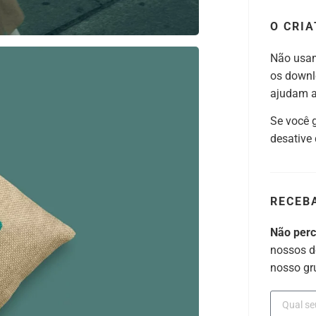
O CRIA
Não usam
os downl
ajudam a 
Se você 
desative
RECEB
Não per
nossos d
nosso gr