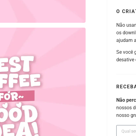
O CRIA
Não usam
os downl
ajudam a 
Se você 
desative
RECEB
Não per
nossos d
nosso gr