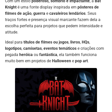
Com um estilo
poderoso, sombrio e impactante
, a
Bat
Knight
é uma fonte display inspirada em
pôsteres de
filmes de ação
,
guerra
e
cavaleiros lendários
. Seus
traços fortes e presença visual marcante fazem dela a
escolha perfeita para projetos que pedem intensidade e
atitude.
Ideal para
títulos de filmes ou jogos
,
livros
,
HQs
,
logotipos
,
camisetas
,
eventos temáticos
e criações com
pegada
heróica
ou
fantástica
, ela também funciona
muito bem em projetos de
Halloween
e
pop art
.