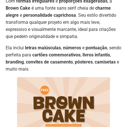
Com
formas irregulares
e
proporções exageradas
, a
Brown Cake
é uma fonte sans serif cheia de
charme
alegre
e
personalidade caprichosa
. Seu estilo divertido
transforma qualquer projeto em algo mais leve,
expressivo e visualmente marcante, ideal para criações
que pedem originalidade e simpatia.
Ela inclui
letras maiúsculas
,
números
e
pontuação
, sendo
perfeita para
cartões comemorativos
,
livros infantis
,
branding
,
convites de casamento
,
pôsteres
,
camisetas
e
muito mais.